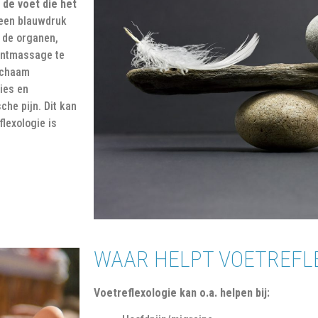
 de voet die het
 een blauwdruk
 de organen,
puntmassage te
lichaam
ies en
che pijn. Dit kan
flexologie is
WAAR HELPT VOETREFLE
Voetreflexologie kan o.a. helpen bij: