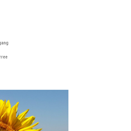
rgang
rree