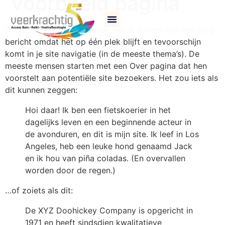
Voorbeeld pagina
Over Veerkrachtig
Dit is een voorbeeldpagina. Het is anders dan een blog
bericht omdat het op één plek blijft en tevoorschijn
komt in je site navigatie (in de meeste thema’s). De
meeste mensen starten met een Over pagina dat hen
voorstelt aan potentiële site bezoekers. Het zou iets als
dit kunnen zeggen:
Hoi daar! Ik ben een fietskoerier in het
dagelijks leven en een beginnende acteur in
de avonduren, en dit is mijn site. Ik leef in Los
Angeles, heb een leuke hond genaamd Jack
en ik hou van piña coladas. (En overvallen
worden door de regen.)
…of zoiets als dit:
De XYZ Doohickey Company is opgericht in
1971 en heeft sindsdien kwalitatieve